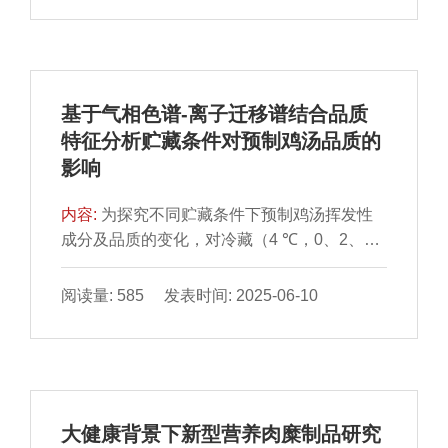
辅助蛋白酶处理有助于增加牛肉干风味物质种
substances，TBARS）值、过氧化值、pH值
类与含量。
和感官品质进行测定，探究不同包装方式对固
始鸭块在贮藏过程中的影响，并以贮藏过程中
TBARS值、过氧化值、pH值的变化建立贮藏
基于气相色谱-离子迁移谱结合品质
动力学模型并探讨三者之间的相关性，进一步
特征分析贮藏条件对预制鸡汤品质的
分析固始鸭块贮藏期间品质变化趋势。结果表
影响
明：贮藏期间，对照组贮藏4 d时出现腐败变
质，TBARS值和过氧化值分别达到2.56
内容:
为探究不同贮藏条件下预制鸡汤挥发性
mg/100 g、38.64 mmol/kg；真空铝箔袋包装
成分及品质的变化，对冷藏（4 ℃，0、2、
组贮藏至12 d时，TBARS值和过氧化值分别
4、6 d）和常温（（25±1）℃，0、12、24、
达到0.79 mg/100 g、89.9 mmol/kg，能够有效
36 h）贮藏的预制鸡汤进行亚硝酸盐含量、过
抑制鸭块脂质氧化速率，pH值为6.82，硬度为
阅读量: 585 发表时间: 2025-06-10
氧化值、脂肪酸含量、氨基酸态氮含量、微生
26.64 N，弹性为2.75 mm，品质较好；以
物、感官品质、气味测定，并采用气相色谱-离
TBARS值、过氧化值和pH值建立Gauss动力
子迁移谱（gas chromatography-ion mobility
学模型，3 种模型的决定系数（R2）分别为
spectrometry，GC-IMS）分析挥发性风味物
0.99、0.99、0.88，鸭块经铝箔袋包装处理后
质。结果表明，随着贮藏时间的延长，预制鸡
在4 ℃条件下可以贮藏12 d以上。鸭块贮藏
大健康背景下新型营养肉糜制品研究
汤的感官评分、氨基酸态氮含量逐渐下降，亚
中，不同包装材料对鸭块贮藏品质影响很大，