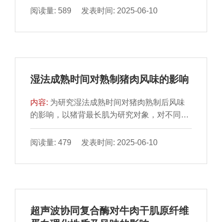
果表明：相较于CaCl2，添加KCl、NaCl能更
阅读量: 589 发表时间: 2025-06-10
虾肉中心温度90 ℃时，蛋白质消化率达到最
好地改善鱼糜凝胶的性质。随着盐添加量的提
大值（61.73%），中心温度进一步升高，蛋
高，KCl、NaCl、CaCl2均能提升鱼糜凝胶强
白消化率降低。综上所述，不同熟制程度对虾
度、持水性和质构特性，但当CaCl2质量分数
肉蛋白氧化及消化特性有显著影响，虾肉中心
超过1.89%时，这些性质均有所降低。添加
温度90 ℃时，其蛋白氧化程度适中且体外消
KCl、NaCl、CaCl2鱼糜凝胶的储能模量分别
化效果较佳，硬度和弹性适宜，能够较大程度
湿法成熟时间对熟制猪肉风味的影响
在质量分数2.55%、5%、1.89%时达最大值。
维持虾肉品质。
K＋、Na＋促使鱼糜凝胶蛋白中的α-螺旋向β-
内容:
为研究湿法成熟时间对猪肉熟制后风味
折叠转变，而Ca2＋倾向于将α-螺旋转变为无
的影响，以猪背最长肌为研究对象，对不同成
规卷曲和β-转角。当NaCl质量分数为3%时，
熟时间（1、12 h、1、3、5、7、10 d）猪肉
鱼糜凝胶离子键含量最高，而随着盐添加量的
水煮熟制后的风味和滋味物质进行测定。结果
阅读量: 479 发表时间: 2025-06-10
提高，KCl组氢键与离子键含量于质量分数
表明，不同成熟时间的熟制猪肉中共鉴定出38
5.09%时达最大值，CaCl2组氢键与离子键含
种挥发性风味物质，总含量呈先增加后降低的
量于质量分数1.27%时达最大值，随后呈下降
趋势，其中醛类物质于成熟1 d时含量最高，
趋势，且KCl、NaCl组疏水相互作用含量整体
为2 163.50 μg/kg；己醛、庚醛、辛醛、壬醛
高于CaCl2组。KCl、NaCl组鱼糜凝胶中不易
等醛类物质和1-辛稀-3-醇是关键的呈香物质。
流动水相对含量均高于CaCl2组，表明KCl、
超声波协同复合酶对牛肉干肌原纤维
随着成熟时间的延长，熟制猪肉呈味核苷酸和
NaCl组鱼糜凝胶网络保水性更强。本研究可为