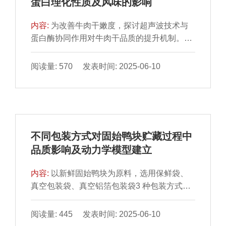
蛋白理化性质及风味的影响
鲜味氨基酸含量呈先增加后降低趋势，成熟1
食品工业中调整鱼糜凝胶特性及探索盐替代配
d时，肌苷酸含量和等效鲜味浓度最高，分别
方提供参考。
内容:
为改善牛肉干嫩度，探讨超声波技术与
为172.12、8.35 mg/100 g，甜味和苦味氨基
蛋白酶协同作用对牛肉干品质的提升机制。牛
酸含量于成熟12 h时最高。因此，湿法成熟1 d
肉干样品制备最佳工艺为：复合蛋白酶缓冲液
的猪肉熟制后风味最佳。
（木瓜蛋白酶、菠萝蛋白酶质量比1∶2）添加
阅读量: 570 发表时间: 2025-06-10
量为牛肉质量的0.04%，经600 W、40 kHz超
声30 min后，于51 ℃嫩化3.1 h。结果表明，
相较于空白组，超声辅助蛋白酶处理促使牛肉
干肌原纤维蛋白溶解度显著提升，肌原纤维小
片化指数显著提高213.27%（P＜0.05），表
不同包装方式对固始鸭块贮藏过程中
面疏水性和牛肉干微观结构得到明显改善。这
品质影响及动力学模型建立
些变化揭示了超声波处理能有效破坏牛肉的肌
原纤维结构，降低蛋白质结构的稳定性。另
内容:
以新鲜固始鸭块为原料，选用保鲜袋、
外，通过气相色谱-质谱联用技术鉴定出45 种
真空包装袋、真空铝箔包装袋3 种包装方式，
挥发性风味物质，包括11 种醇类、5 种醛类、
置于4 ℃条件下进行贮藏，通过每2 d对固始鸭
17 种烃类、5 种酮类、1 种酚类、2 种酯类、
块贮藏过程中的质构特性、汁液流失率、硫代
阅读量: 445 发表时间: 2025-06-10
1 种酸类、2 种醚类、1 种其他物质，超声波
巴比妥酸反应物（thiobarbituric acid reactive