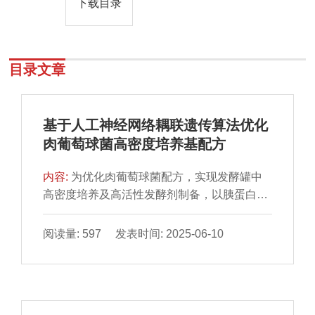
下载目录
目录文章
基于人工神经网络耦联遗传算法优化
肉葡萄球菌高密度培养基配方
内容:
为优化肉葡萄球菌配方，实现发酵罐中
高密度培养及高活性发酵剂制备，以胰蛋白胨
大豆肉汤培养基为基础培养基，采用单因素试
验与Box-Behnken响应面试验优化培养基配
阅读量: 597 发表时间: 2025-06-10
方，并构建人工神经网络-遗传算法（artificial
neural network-genetic algorithm，ANN-
GA）模型。结果表明，氮源是影响肉葡萄球
菌活菌数的最重要因素。与响应面优化模型相