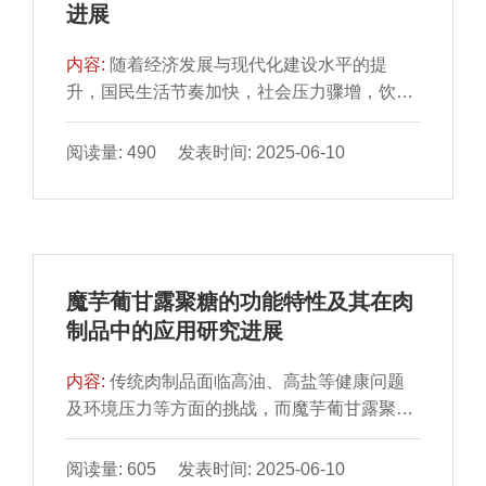
进展
硝酸盐含量呈现先升后降的趋势，人参鸡汤于
真空铝箔袋包装能更有效地延缓鸭块的品质劣
常温贮藏12 h达到峰值（8.33±0.04）mg/kg、
变。
内容:
随着经济发展与现代化建设水平的提
冷藏4 d达到峰值（4.46±0.58）mg/kg，猪肚
升，国民生活节奏加快，社会压力骤增，饮食
鸡汤于常温贮藏24 h达到峰值（5.93±0.98）
结构不合理、久坐及缺乏运动等导致肥胖、高
mg/kg、冷藏6d达到峰值（4.36±0.17）
血压等慢性病趋于年轻化，居民营养健康需求
阅读量: 490 发表时间: 2025-06-10
mg/kg，均未超过GB 2760—2014《食品安全
越来越受到各界的广泛关注，适合现代人群的
国家标准 食品添加剂使用标准》限量标准
新型营养健康食品的开发成为研究热点。本文
（30 mg/kg）。过氧化值、脂肪酸种类逐渐上
聚焦肉糜制品，针对不同群体口感、风味、品
升。通过GC-IMS从冷藏和常温贮藏的2 种预
质、营养等不同需求，从加工工艺（超声处
制鸡汤中鉴定出41 种挥发性成分，其中9 种醇
理、高压处理、热处理、破碎处理、添加亲水
类、6 种酮类、11 种醛类、5 种酯类、10 种
魔芋葡甘露聚糖的功能特性及其在肉
胶体）和功能性（低盐、低脂、低糖、低胆固
其他成分，聚类分析发现，常温贮藏36 h后鸡
制品中的应用研究进展
醇、高膳食纤维、营养素强化）方面对新型营
汤挥发性成分变化明显。(E)-2-辛醛、2-甲基
养肉糜制品研发现状进行分析讨论，并对其发
丙醇、乙酸丙酯、苯甲醛、(E)-2-戊醛等刺激
内容:
传统肉制品面临高油、高盐等健康问题
展前景进行展望，以期为新型营养肉制品开发
性气味成分可作为预制鸡汤贮藏期间腐败变质
及环境压力等方面的挑战，而魔芋葡甘露聚糖
提供理论参考。
的标志物。
（konjac glucomannan，KGM）作为一种天
然多糖类食品添加剂，凭借其优良的特性在新
阅读量: 605 发表时间: 2025-06-10