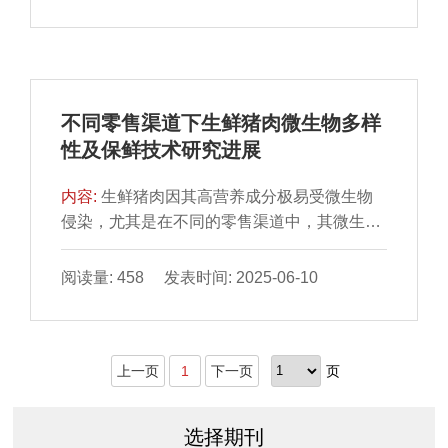
型肉制品改良加工领域拥有广阔的应用前景。
本文以KGM的分子结构为切入点，分析KGM
的持水性、凝胶性、乳化稳定性等功能特性，
并基于功能特性探讨其对肉制品的影响及作用
机理，包括改善肉制品质地与凝胶强度、降低
不同零售渠道下生鲜猪肉微生物多样
其脂肪含量与热量、影响消化与吸收。此外，
性及保鲜技术研究进展
还对其在新型人造肉制品中的应用进行了简要
的介绍与讨论。最后，总结并展望未来可能的
内容:
生鲜猪肉因其高营养成分极易受微生物
研究方向，以期为进一步开发KGM的应用潜力
侵染，尤其是在不同的零售渠道中，其微生物
及推动肉制品行业可持续发展提供理论基础与
多样性及丰度均表现出一定差异。本文系统介
启发。
绍微生物多样性分析方法（平板培养法、高通
阅读量: 458 发表时间: 2025-06-10
量测序技术、聚合酶链式反应-变性梯度凝胶电
泳、实时荧光定量聚合酶链式反应和宏基因组
学）；深入分析传统零售市场、现代零售渠道
上一页
1
下一页
页
和电子商务平台3 种零售渠道下生鲜猪肉微生
物多样性（优势菌群、病原菌污染率、耐药基
因等）及其影响因素（温度、卫生条件、供应
选择期刊
商规模等）；综合阐述生鲜猪肉保鲜技术（包