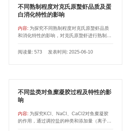
比，ANN-GA模型能够更精确地预测培养基配
不同熟制程度对克氏原螯虾品质及蛋
方对肉葡萄球菌活菌数的影响，误差小且优化
白消化特性的影响
效果更好，最佳培养基配方为葡萄糖3.21
g/L、大豆蛋白胨20.17 g/L、牛肉浸粉20.17
内容:
为探究不同熟制程度对克氏原螯虾品质
g/L、磷酸氢二钾5.63 g/L、氯化钠5.0 g/L、七
和消化特性的影响，对克氏原螯虾进行熟制处
水硫酸镁0.2 g/L。在5 L发酵罐水平小试最大
理，使虾肉中心温度分别达到70、80、90、
活菌数可达1.67×1010 CFU/mL。
100 ℃，通过测定虾肉水分含量、微观结构和
阅读量: 573 发表时间: 2025-06-10
质构特性变化，以及虾肉蛋白羰基含量、巯基
含量、表面疏水性、二级结构及蛋白消化率
等，筛选较佳的虾肉熟制程度。结果表明，随
着虾肉中心温度的升高，虾肉肌纤维束间隙增
大、表面疏水性增加、水分流失加剧、硬度增
不同盐类对鱼糜凝胶过程及特性的影
大并失去弹性，品质下降。虾肉中心温度上升
响
导致虾肉蛋白氧化程度升高，羰基含量显著升
高（P＜0.05），在虾肉中心温度100 ℃时达
内容:
为探究KCl、NaCl、CaCl2对鱼糜凝胶
到3.569 nmol/mg，巯基含量显著降低（P＜
的作用，通过调控盐的种类和添加量（离子强
0.05）。蛋白质氧化会诱导蛋白质交联和聚
度）分析添加不同盐类对鱼糜凝胶的影响。结
集，蛋白质适度氧化有利于提高蛋白消化率。