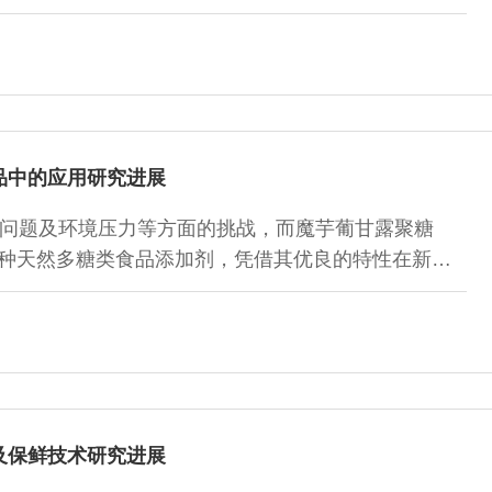
E)-2-戊醛等刺激性气味成分可作为预制鸡汤贮藏期间
新型营养健康食品的开发成为研究热点。本文聚焦肉糜
、营养等不同需求，从加工工艺（超声处理、高压处
）和功能性（低盐、低脂、低糖、低胆固醇、高膳食纤
制品研发现状进行分析讨论，并对其发展前景进行展
论参考。
品中的应用研究进展
问题及环境压力等方面的挑战，而魔芋葡甘露聚糖
GM）作为一种天然多糖类食品添加剂，凭借其优良的特性在新型
。本文以KGM的分子结构为切入点，分析KGM的持
，并基于功能特性探讨其对肉制品的影响及作用机理，
其脂肪含量与热量、影响消化与吸收。此外，还对其在
介绍与讨论。最后，总结并展望未来可能的研究方向，
推动肉制品行业可持续发展提供理论基础与启发。
及保鲜技术研究进展