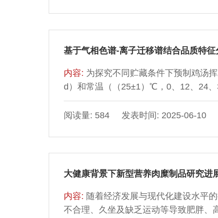
值、过氧化值、pH值的变化建立贮藏
鸭块贮藏期间品质变化趋势。结果表明：贮
值和过氧化值分别达到2.56 mg/100 g、
TBARS值和过氧化值分别达到0.79 mg/
基于气相色谱-离子迁移谱结合品质特
率，pH值为6.82，硬度为26.64 N，
值建立Gauss动力学模型，3 种模型的决
内容:
为探究不同贮藏条件下预制鸡汤挥发
袋包装处理后在4 ℃条件下可以贮藏12
d）和常温（（25±1）℃，0、12、2
响很大，真空铝箔袋包装能更有效地延
值、脂肪酸含量、氨基酸态氮含量、微
移谱（gas chromatography-ion mo
阅读量: 584 发表时间: 2025-06-10
表明，随着贮藏时间的延长，预制鸡汤
呈现先升后降的趋势，人参鸡汤于常温贮藏12 
峰值（4.46±0.58）mg/kg，猪肚鸡汤于
达到峰值（4.36±0.17）mg/kg，均
大健康背景下新型营养肉糜制品研究进
用标准》限量标准（30 mg/kg）。过
温贮藏的2 种预制鸡汤中鉴定出41 种挥
内容:
随着经济发展与现代化建设水平的
酯类、10 种其他成分，聚类分析发现，常
不合理、久坐及缺乏运动等导致肥胖、