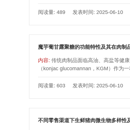
醛、2-甲基丙醇、乙酸丙酯、苯甲醛、(
受到各界的广泛关注，适合现代人群的
腐败变质的标志物。
制品，针对不同群体口感、风味、品质
阅读量: 489 发表时间: 2025-06-10
理、热处理、破碎处理、添加亲水胶体
维、营养素强化）方面对新型营养肉糜
望，以期为新型营养肉制品开发提供理
魔芋葡甘露聚糖的功能特性及其在肉制
内容:
传统肉制品面临高油、高盐等健康
（konjac glucomannan，K
肉制品改良加工领域拥有广阔的应用前景
水性、凝胶性、乳化稳定性等功能特性
阅读量: 603 发表时间: 2025-06-10
包括改善肉制品质地与凝胶强度、降低
新型人造肉制品中的应用进行了简要的
以期为进一步开发KGM的应用潜力及
不同零售渠道下生鲜猪肉微生物多样性