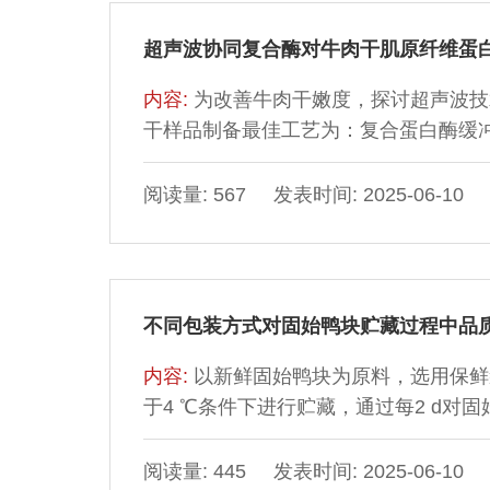
8.35 mg/100 g，甜味和苦味氨基酸
风味最佳。
超声波协同复合酶对牛肉干肌原纤维蛋
内容:
为改善牛肉干嫩度，探讨超声波技
干样品制备最佳工艺为：复合蛋白酶缓冲
牛肉质量的0.04%，经600 W、40 kH
空白组，超声辅助蛋白酶处理促使牛肉
阅读量: 567 发表时间: 2025-06-10
显著提高213.27%（P＜0.05）
了超声波处理能有效破坏牛肉的肌原纤
谱-质谱联用技术鉴定出45 种挥发性风味
类、1 种酚类、2 种酯类、1 种酸类、
不同包装方式对固始鸭块贮藏过程中品
增加牛肉干风味物质种类与含量。
内容:
以新鲜固始鸭块为原料，选用保鲜
于4 ℃条件下进行贮藏，通过每2 d
妥酸反应物（thiobarbituric acid re
品质进行测定，探究不同包装方式对固始
阅读量: 445 发表时间: 2025-06-10