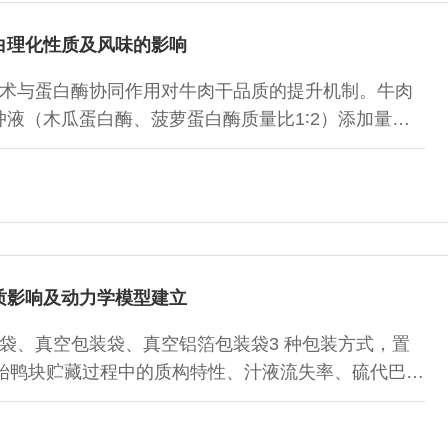
含量于成熟12 h时最高。因此，湿法成熟1 d的猪肉熟制后
白理化性质及风味的影响
术与蛋白酶协同作用对牛肉干品质的提升机制。牛肉
液（木瓜蛋白酶、菠萝蛋白酶质量比1∶2）添加量为
z超声30 min后，于51 ℃嫩化3.1 h。结果表明，相较于
干肌原纤维蛋白溶解度显著提升，肌原纤维小片化指数
，表面疏水性和牛肉干微观结构得到明显改善。这些变化揭示
维结构，降低蛋白质结构的稳定性。另外，通过气相色
物质，包括11 种醇类、5 种醛类、17 种烃类、5 种酮
2 种醚类、1 种其他物质，超声波辅助蛋白酶处理有助于
质影响及动力学模型建立
袋、真空包装袋、真空铝箔包装袋3 种包装方式，置
对固始鸭块贮藏过程中的质构特性、汁液流失率、硫代巴比
active substances，TBARS）值、过氧化值、pH值和感官
鸭块在贮藏过程中的影响，并以贮藏过程中TBARS