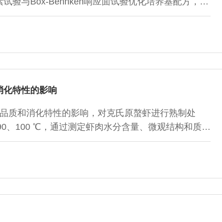
验与Box-Behnken响应面试验优化培养基配方，并
al network-genetic algorithm，ANN-GA）模型。
的最重要因素。与响应面优化模型相比，ANN-GA模
萄球菌活菌数的影响，误差小且优化效果更好，最佳培
.17 g/L、牛肉浸粉20.17 g/L、磷酸氢二钾5.63
g/L。在5 L发酵罐水平小试最大活菌数可达1.67×1010
消化特性的影响
品质和消化特性的影响，对克氏原螯虾进行熟制处
90、100 ℃，通过测定虾肉水分含量、微观结构和质
巯基含量、表面疏水性、二级结构及蛋白消化率等，筛
着虾肉中心温度的升高，虾肉肌纤维束间隙增大、表面
并失去弹性，品质下降。虾肉中心温度上升导致虾肉蛋
.05），在虾肉中心温度100 ℃时达到3.569
.05）。蛋白质氧化会诱导蛋白质交联和聚集，蛋白质适
温度90 ℃时，蛋白质消化率达到最大值