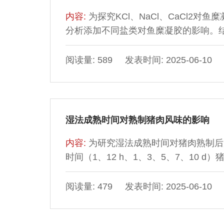
（61.73%），中心温度进一步升高
氧化及消化特性有显著影响，虾肉中心温
内容:
为探究KCl、NaCl、CaCl2
佳，硬度和弹性适宜，能够较大程度维
分析添加不同盐类对鱼糜凝胶的影响。结果
善鱼糜凝胶的性质。随着盐添加量的提高，
性和质构特性，但当CaCl2质量分数超过
阅读量: 589 发表时间: 2025-06-10
CaCl2鱼糜凝胶的储能模量分别在质量分数
鱼糜凝胶蛋白中的α-螺旋向β-折叠转变，
当NaCl质量分数为3%时，鱼糜凝胶离
离子键含量于质量分数5.09%时达最大值
湿法成熟时间对熟制猪肉风味的影响
最大值，随后呈下降趋势，且KCl、NaCl
组鱼糜凝胶中不易流动水相对含量均高于C
内容:
为研究湿法成熟时间对猪肉熟制后
强。本研究可为食品工业中调整鱼糜凝
时间（1、12 h、1、3、5、7、10
明，不同成熟时间的熟制猪肉中共鉴定出
势，其中醛类物质于成熟1 d时含量最高，为
阅读量: 479 发表时间: 2025-06-10
物质和1-辛稀-3-醇是关键的呈香物
酸含量呈先增加后降低趋势，成熟1 d时