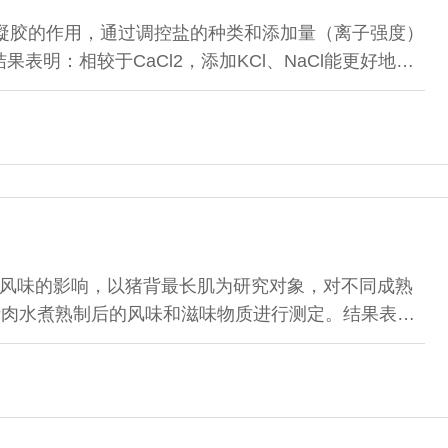
，蛋白消化率降低。综上所述，不同熟制程度对虾肉蛋白
度90 ℃时，其蛋白氧化程度适中且体外消化效果较
对鱼糜凝胶的作用，通过调控盐的种类和添加量（离子强度）
持虾肉品质。
表明：相较于CaCl2，添加KCl、NaCl能更好地改
KCl、NaCl、CaCl2均能提升鱼糜凝胶强度、持水
1.89%时，这些性质均有所降低。添加KCl、NaCl、
2.55%、5%、1.89%时达最大值。K＋、Na＋促使
而Ca2＋倾向于将α-螺旋转变为无规卷曲和β-转角。
子键含量最高，而随着盐添加量的提高，KCl组氢键与
，CaCl2组氢键与离子键含量于质量分数1.27%时达
组疏水相互作用含量整体高于CaCl2组。KCl、NaCl
aCl2组，表明KCl、NaCl组鱼糜凝胶网络保水性更
风味的影响，以猪背最长肌为研究对象，对不同成熟
胶特性及探索盐替代配方提供参考。
 d）猪肉水煮熟制后的风味和滋味物质进行测定。结果表
38 种挥发性风味物质，总含量呈先增加后降低的趋
2 163.50 μg/kg；己醛、庚醛、辛醛、壬醛等醛类
质。随着成熟时间的延长，熟制猪肉呈味核苷酸和鲜味氨基
，肌苷酸含量和等效鲜味浓度最高，分别为172.12、