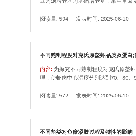
豆肉汤培养基为基础培养基，采用单因素试
构建人工神经网络-遗传算法（artificial neur
结果表明，氮源是影响肉葡萄球菌活菌数
阅读量: 594 发表时间: 2025-06-10
型能够更精确地预测培养基配方对肉葡
养基配方为葡萄糖3.21 g/L、大豆蛋白胨20
g/L、氯化钠5.0 g/L、七水硫酸镁0.2 
CFU/mL。
不同熟制程度对克氏原螯虾品质及蛋白
内容:
为探究不同熟制程度对克氏原螯虾
理，使虾肉中心温度分别达到70、80、
构特性变化，以及虾肉蛋白羰基含量、
选较佳的虾肉熟制程度。结果表明，随
阅读量: 572 发表时间: 2025-06-10
疏水性增加、水分流失加剧、硬度增大
白氧化程度升高，羰基含量显著升高（P＜0
nmol/mg，巯基含量显著降低（P＜0
度氧化有利于提高蛋白消化率。虾肉中心
不同盐类对鱼糜凝胶过程及特性的影响