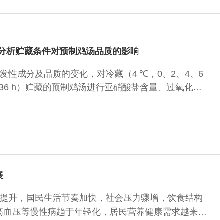
动力学模型并探讨三者之间的相关性，进一步分析固始
藏期间，对照组贮藏4 d时出现腐败变质，TBARS
38.64 mmol/kg；真空铝箔袋包装组贮藏至12 d时，
100 g、89.9 mmol/kg，能够有效抑制鸭块脂质氧化速
征分析贮藏条件对预制鸡汤品质的影响
弹性为2.75 mm，品质较好；以TBARS值、过氧化值和pH
定系数（R2）分别为0.99、0.99、0.88，鸭块经铝箔
性成分及品质的变化，对冷藏（4 ℃，0、2、4、6
 d以上。鸭块贮藏中，不同包装材料对鸭块贮藏品质影
4、36 h）贮藏的预制鸡汤进行亚硝酸盐含量、过氧化
缓鸭块的品质劣变。
生物、感官品质、气味测定，并采用气相色谱-离子迁
bility spectrometry，GC-IMS）分析挥发性风味物质。结果
的感官评分、氨基酸态氮含量逐渐下降，亚硝酸盐含量
h达到峰值（8.33±0.04）mg/kg、冷藏4 d达到
常温贮藏24 h达到峰值（5.93±0.98）mg/kg、冷藏6d
未超过GB 2760—2014《食品安全国家标准 食品添加剂使
展
氧化值、脂肪酸种类逐渐上升。通过GC-IMS从冷藏和常
发性成分，其中9 种醇类、6 种酮类、11 种醛类、5 种
提升，国民生活节奏加快，社会压力骤增，饮食结构
温贮藏36 h后鸡汤挥发性成分变化明显。(E)-2-辛
高血压等慢性病趋于年轻化，居民营养健康需求越来越