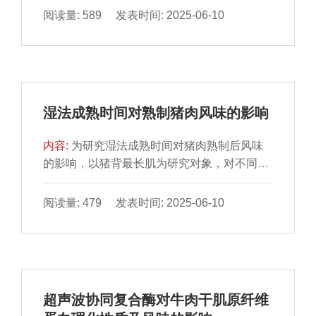
果表明：相较于CaCl2，添加KCl、NaCl能更
阅读量: 589 发表时间: 2025-06-10
虾肉中心温度90 ℃时，蛋白质消化率达到最
好地改善鱼糜凝胶的性质。随着盐添加量的提
大值（61.73%），中心温度进一步升高，蛋
高，KCl、NaCl、CaCl2均能提升鱼糜凝胶强
白消化率降低。综上所述，不同熟制程度对虾
度、持水性和质构特性，但当CaCl2质量分数
肉蛋白氧化及消化特性有显著影响，虾肉中心
超过1.89%时，这些性质均有所降低。添加
温度90 ℃时，其蛋白氧化程度适中且体外消
KCl、NaCl、CaCl2鱼糜凝胶的储能模量分别
化效果较佳，硬度和弹性适宜，能够较大程度
湿法成熟时间对熟制猪肉风味的影响
在质量分数2.55%、5%、1.89%时达最大值。
维持虾肉品质。
K＋、Na＋促使鱼糜凝胶蛋白中的α-螺旋向β-
内容:
为研究湿法成熟时间对猪肉熟制后风味
折叠转变，而Ca2＋倾向于将α-螺旋转变为无
的影响，以猪背最长肌为研究对象，对不同成
规卷曲和β-转角。当NaCl质量分数为3%时，
熟时间（1、12 h、1、3、5、7、10 d）猪肉
鱼糜凝胶离子键含量最高，而随着盐添加量的
水煮熟制后的风味和滋味物质进行测定。结果
阅读量: 479 发表时间: 2025-06-10
提高，KCl组氢键与离子键含量于质量分数
表明，不同成熟时间的熟制猪肉中共鉴定出38
5.09%时达最大值，CaCl2组氢键与离子键含
种挥发性风味物质，总含量呈先增加后降低的
量于质量分数1.27%时达最大值，随后呈下降
趋势，其中醛类物质于成熟1 d时含量最高，
趋势，且KCl、NaCl组疏水相互作用含量整体
为2 163.50 μg/kg；己醛、庚醛、辛醛、壬醛
高于CaCl2组。KCl、NaCl组鱼糜凝胶中不易
等醛类物质和1-辛稀-3-醇是关键的呈香物质。
流动水相对含量均高于CaCl2组，表明KCl、
超声波协同复合酶对牛肉干肌原纤维
随着成熟时间的延长，熟制猪肉呈味核苷酸和
NaCl组鱼糜凝胶网络保水性更强。本研究可为