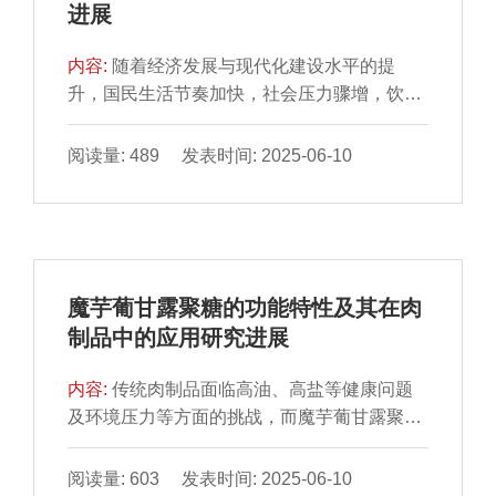
进展
硝酸盐含量呈现先升后降的趋势，人参鸡汤于
真空铝箔袋包装能更有效地延缓鸭块的品质劣
常温贮藏12 h达到峰值（8.33±0.04）mg/kg、
变。
内容:
随着经济发展与现代化建设水平的提
冷藏4 d达到峰值（4.46±0.58）mg/kg，猪肚
升，国民生活节奏加快，社会压力骤增，饮食
鸡汤于常温贮藏24 h达到峰值（5.93±0.98）
结构不合理、久坐及缺乏运动等导致肥胖、高
mg/kg、冷藏6d达到峰值（4.36±0.17）
血压等慢性病趋于年轻化，居民营养健康需求
阅读量: 489 发表时间: 2025-06-10
mg/kg，均未超过GB 2760—2014《食品安全
越来越受到各界的广泛关注，适合现代人群的
国家标准 食品添加剂使用标准》限量标准
新型营养健康食品的开发成为研究热点。本文
（30 mg/kg）。过氧化值、脂肪酸种类逐渐上
聚焦肉糜制品，针对不同群体口感、风味、品
升。通过GC-IMS从冷藏和常温贮藏的2 种预
质、营养等不同需求，从加工工艺（超声处
制鸡汤中鉴定出41 种挥发性成分，其中9 种醇
理、高压处理、热处理、破碎处理、添加亲水
类、6 种酮类、11 种醛类、5 种酯类、10 种
魔芋葡甘露聚糖的功能特性及其在肉
胶体）和功能性（低盐、低脂、低糖、低胆固
其他成分，聚类分析发现，常温贮藏36 h后鸡
制品中的应用研究进展
醇、高膳食纤维、营养素强化）方面对新型营
汤挥发性成分变化明显。(E)-2-辛醛、2-甲基
养肉糜制品研发现状进行分析讨论，并对其发
丙醇、乙酸丙酯、苯甲醛、(E)-2-戊醛等刺激
内容:
传统肉制品面临高油、高盐等健康问题
展前景进行展望，以期为新型营养肉制品开发
性气味成分可作为预制鸡汤贮藏期间腐败变质
及环境压力等方面的挑战，而魔芋葡甘露聚糖
提供理论参考。
的标志物。
（konjac glucomannan，KGM）作为一种天
然多糖类食品添加剂，凭借其优良的特性在新
阅读量: 603 发表时间: 2025-06-10