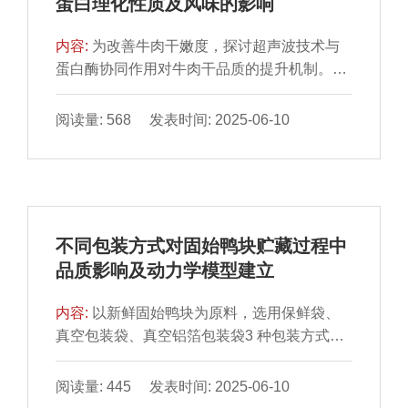
蛋白理化性质及风味的影响
鲜味氨基酸含量呈先增加后降低趋势，成熟1
食品工业中调整鱼糜凝胶特性及探索盐替代配
d时，肌苷酸含量和等效鲜味浓度最高，分别
方提供参考。
内容:
为改善牛肉干嫩度，探讨超声波技术与
为172.12、8.35 mg/100 g，甜味和苦味氨基
蛋白酶协同作用对牛肉干品质的提升机制。牛
酸含量于成熟12 h时最高。因此，湿法成熟1 d
肉干样品制备最佳工艺为：复合蛋白酶缓冲液
的猪肉熟制后风味最佳。
（木瓜蛋白酶、菠萝蛋白酶质量比1∶2）添加
阅读量: 568 发表时间: 2025-06-10
量为牛肉质量的0.04%，经600 W、40 kHz超
声30 min后，于51 ℃嫩化3.1 h。结果表明，
相较于空白组，超声辅助蛋白酶处理促使牛肉
干肌原纤维蛋白溶解度显著提升，肌原纤维小
片化指数显著提高213.27%（P＜0.05），表
不同包装方式对固始鸭块贮藏过程中
面疏水性和牛肉干微观结构得到明显改善。这
品质影响及动力学模型建立
些变化揭示了超声波处理能有效破坏牛肉的肌
原纤维结构，降低蛋白质结构的稳定性。另
内容:
以新鲜固始鸭块为原料，选用保鲜袋、
外，通过气相色谱-质谱联用技术鉴定出45 种
真空包装袋、真空铝箔包装袋3 种包装方式，
挥发性风味物质，包括11 种醇类、5 种醛类、
置于4 ℃条件下进行贮藏，通过每2 d对固始鸭
17 种烃类、5 种酮类、1 种酚类、2 种酯类、
块贮藏过程中的质构特性、汁液流失率、硫代
阅读量: 445 发表时间: 2025-06-10
1 种酸类、2 种醚类、1 种其他物质，超声波
巴比妥酸反应物（thiobarbituric acid reactive