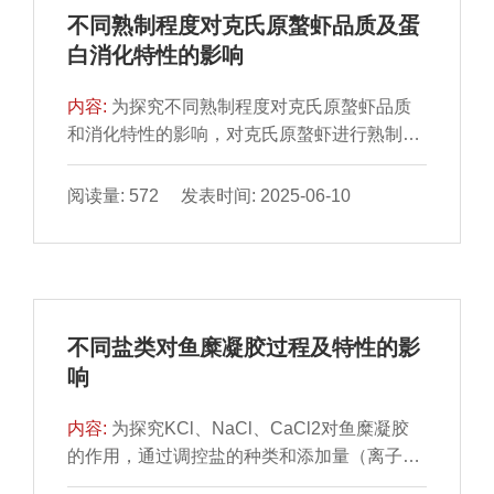
比，ANN-GA模型能够更精确地预测培养基配
不同熟制程度对克氏原螯虾品质及蛋
方对肉葡萄球菌活菌数的影响，误差小且优化
白消化特性的影响
效果更好，最佳培养基配方为葡萄糖3.21
g/L、大豆蛋白胨20.17 g/L、牛肉浸粉20.17
内容:
为探究不同熟制程度对克氏原螯虾品质
g/L、磷酸氢二钾5.63 g/L、氯化钠5.0 g/L、七
和消化特性的影响，对克氏原螯虾进行熟制处
水硫酸镁0.2 g/L。在5 L发酵罐水平小试最大
理，使虾肉中心温度分别达到70、80、90、
活菌数可达1.67×1010 CFU/mL。
100 ℃，通过测定虾肉水分含量、微观结构和
阅读量: 572 发表时间: 2025-06-10
质构特性变化，以及虾肉蛋白羰基含量、巯基
含量、表面疏水性、二级结构及蛋白消化率
等，筛选较佳的虾肉熟制程度。结果表明，随
着虾肉中心温度的升高，虾肉肌纤维束间隙增
大、表面疏水性增加、水分流失加剧、硬度增
不同盐类对鱼糜凝胶过程及特性的影
大并失去弹性，品质下降。虾肉中心温度上升
响
导致虾肉蛋白氧化程度升高，羰基含量显著升
高（P＜0.05），在虾肉中心温度100 ℃时达
内容:
为探究KCl、NaCl、CaCl2对鱼糜凝胶
到3.569 nmol/mg，巯基含量显著降低（P＜
的作用，通过调控盐的种类和添加量（离子强
0.05）。蛋白质氧化会诱导蛋白质交联和聚
度）分析添加不同盐类对鱼糜凝胶的影响。结
集，蛋白质适度氧化有利于提高蛋白消化率。