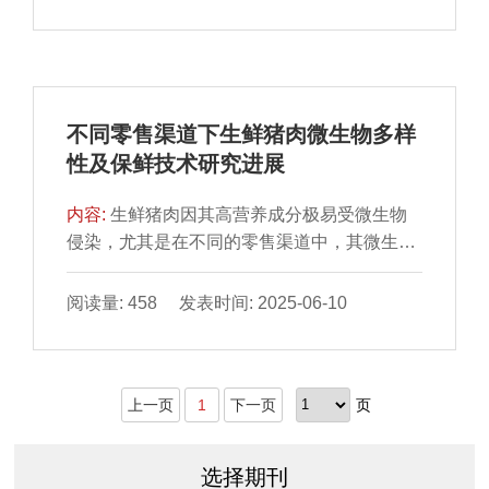
型肉制品改良加工领域拥有广阔的应用前景。
本文以KGM的分子结构为切入点，分析KGM
的持水性、凝胶性、乳化稳定性等功能特性，
并基于功能特性探讨其对肉制品的影响及作用
机理，包括改善肉制品质地与凝胶强度、降低
不同零售渠道下生鲜猪肉微生物多样
其脂肪含量与热量、影响消化与吸收。此外，
性及保鲜技术研究进展
还对其在新型人造肉制品中的应用进行了简要
的介绍与讨论。最后，总结并展望未来可能的
内容:
生鲜猪肉因其高营养成分极易受微生物
研究方向，以期为进一步开发KGM的应用潜力
侵染，尤其是在不同的零售渠道中，其微生物
及推动肉制品行业可持续发展提供理论基础与
多样性及丰度均表现出一定差异。本文系统介
启发。
绍微生物多样性分析方法（平板培养法、高通
阅读量: 458 发表时间: 2025-06-10
量测序技术、聚合酶链式反应-变性梯度凝胶电
泳、实时荧光定量聚合酶链式反应和宏基因组
学）；深入分析传统零售市场、现代零售渠道
上一页
1
下一页
页
和电子商务平台3 种零售渠道下生鲜猪肉微生
物多样性（优势菌群、病原菌污染率、耐药基
因等）及其影响因素（温度、卫生条件、供应
选择期刊
商规模等）；综合阐述生鲜猪肉保鲜技术（包