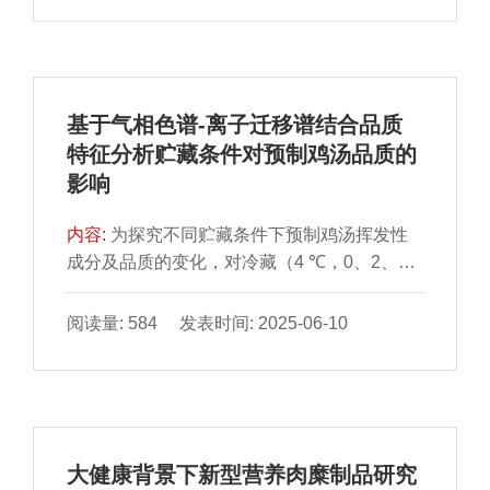
辅助蛋白酶处理有助于增加牛肉干风味物质种
substances，TBARS）值、过氧化值、pH值
类与含量。
和感官品质进行测定，探究不同包装方式对固
始鸭块在贮藏过程中的影响，并以贮藏过程中
TBARS值、过氧化值、pH值的变化建立贮藏
基于气相色谱-离子迁移谱结合品质
动力学模型并探讨三者之间的相关性，进一步
特征分析贮藏条件对预制鸡汤品质的
分析固始鸭块贮藏期间品质变化趋势。结果表
影响
明：贮藏期间，对照组贮藏4 d时出现腐败变
质，TBARS值和过氧化值分别达到2.56
内容:
为探究不同贮藏条件下预制鸡汤挥发性
mg/100 g、38.64 mmol/kg；真空铝箔袋包装
成分及品质的变化，对冷藏（4 ℃，0、2、
组贮藏至12 d时，TBARS值和过氧化值分别
4、6 d）和常温（（25±1）℃，0、12、24、
达到0.79 mg/100 g、89.9 mmol/kg，能够有效
36 h）贮藏的预制鸡汤进行亚硝酸盐含量、过
抑制鸭块脂质氧化速率，pH值为6.82，硬度为
阅读量: 584 发表时间: 2025-06-10
氧化值、脂肪酸含量、氨基酸态氮含量、微生
26.64 N，弹性为2.75 mm，品质较好；以
物、感官品质、气味测定，并采用气相色谱-离
TBARS值、过氧化值和pH值建立Gauss动力
子迁移谱（gas chromatography-ion mobility
学模型，3 种模型的决定系数（R2）分别为
spectrometry，GC-IMS）分析挥发性风味物
0.99、0.99、0.88，鸭块经铝箔袋包装处理后
质。结果表明，随着贮藏时间的延长，预制鸡
在4 ℃条件下可以贮藏12 d以上。鸭块贮藏
大健康背景下新型营养肉糜制品研究
汤的感官评分、氨基酸态氮含量逐渐下降，亚
中，不同包装材料对鸭块贮藏品质影响很大，