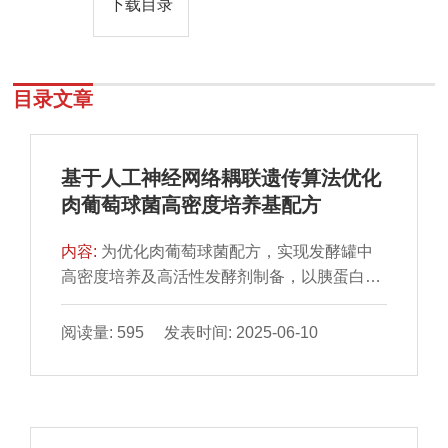
下载目录
目录文章
基于人工神经网络耦联遗传算法优化
肉葡萄球菌高密度培养基配方
内容:
为优化肉葡萄球菌配方，实现发酵罐中
高密度培养及高活性发酵剂制备，以胰蛋白胨
大豆肉汤培养基为基础培养基，采用单因素试
验与Box-Behnken响应面试验优化培养基配
阅读量: 595 发表时间: 2025-06-10
方，并构建人工神经网络-遗传算法（artificial
neural network-genetic algorithm，ANN-
GA）模型。结果表明，氮源是影响肉葡萄球
菌活菌数的最重要因素。与响应面优化模型相