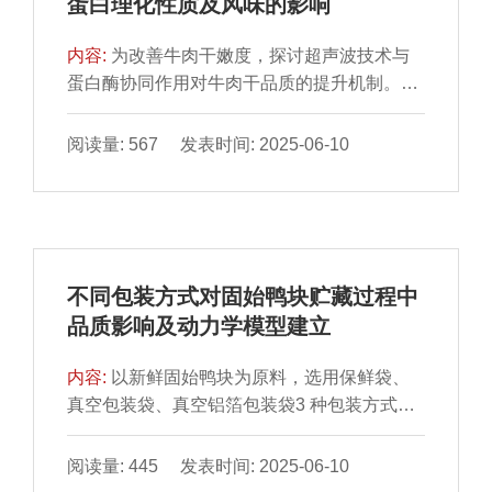
蛋白理化性质及风味的影响
鲜味氨基酸含量呈先增加后降低趋势，成熟1
食品工业中调整鱼糜凝胶特性及探索盐替代配
d时，肌苷酸含量和等效鲜味浓度最高，分别
方提供参考。
内容:
为改善牛肉干嫩度，探讨超声波技术与
为172.12、8.35 mg/100 g，甜味和苦味氨基
蛋白酶协同作用对牛肉干品质的提升机制。牛
酸含量于成熟12 h时最高。因此，湿法成熟1 d
肉干样品制备最佳工艺为：复合蛋白酶缓冲液
的猪肉熟制后风味最佳。
（木瓜蛋白酶、菠萝蛋白酶质量比1∶2）添加
阅读量: 567 发表时间: 2025-06-10
量为牛肉质量的0.04%，经600 W、40 kHz超
声30 min后，于51 ℃嫩化3.1 h。结果表明，
相较于空白组，超声辅助蛋白酶处理促使牛肉
干肌原纤维蛋白溶解度显著提升，肌原纤维小
片化指数显著提高213.27%（P＜0.05），表
不同包装方式对固始鸭块贮藏过程中
面疏水性和牛肉干微观结构得到明显改善。这
品质影响及动力学模型建立
些变化揭示了超声波处理能有效破坏牛肉的肌
原纤维结构，降低蛋白质结构的稳定性。另
内容:
以新鲜固始鸭块为原料，选用保鲜袋、
外，通过气相色谱-质谱联用技术鉴定出45 种
真空包装袋、真空铝箔包装袋3 种包装方式，
挥发性风味物质，包括11 种醇类、5 种醛类、
置于4 ℃条件下进行贮藏，通过每2 d对固始鸭
17 种烃类、5 种酮类、1 种酚类、2 种酯类、
块贮藏过程中的质构特性、汁液流失率、硫代
阅读量: 445 发表时间: 2025-06-10
1 种酸类、2 种醚类、1 种其他物质，超声波
巴比妥酸反应物（thiobarbituric acid reactive