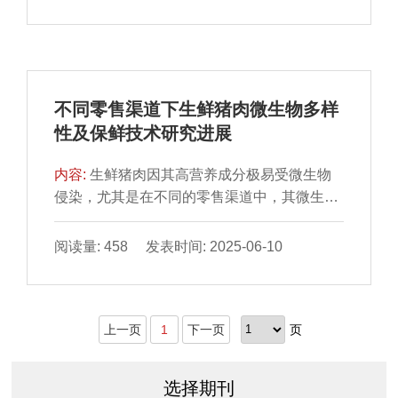
型肉制品改良加工领域拥有广阔的应用前景。
本文以KGM的分子结构为切入点，分析KGM
的持水性、凝胶性、乳化稳定性等功能特性，
并基于功能特性探讨其对肉制品的影响及作用
机理，包括改善肉制品质地与凝胶强度、降低
不同零售渠道下生鲜猪肉微生物多样
其脂肪含量与热量、影响消化与吸收。此外，
性及保鲜技术研究进展
还对其在新型人造肉制品中的应用进行了简要
的介绍与讨论。最后，总结并展望未来可能的
内容:
生鲜猪肉因其高营养成分极易受微生物
研究方向，以期为进一步开发KGM的应用潜力
侵染，尤其是在不同的零售渠道中，其微生物
及推动肉制品行业可持续发展提供理论基础与
多样性及丰度均表现出一定差异。本文系统介
启发。
绍微生物多样性分析方法（平板培养法、高通
阅读量: 458 发表时间: 2025-06-10
量测序技术、聚合酶链式反应-变性梯度凝胶电
泳、实时荧光定量聚合酶链式反应和宏基因组
学）；深入分析传统零售市场、现代零售渠道
上一页
1
下一页
页
和电子商务平台3 种零售渠道下生鲜猪肉微生
物多样性（优势菌群、病原菌污染率、耐药基
因等）及其影响因素（温度、卫生条件、供应
选择期刊
商规模等）；综合阐述生鲜猪肉保鲜技术（包