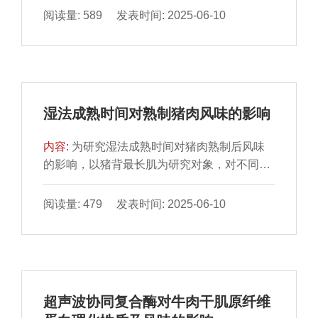
果表明：相较于CaCl2，添加KCl、NaCl能更
阅读量: 589 发表时间: 2025-06-10
虾肉中心温度90 ℃时，蛋白质消化率达到最
好地改善鱼糜凝胶的性质。随着盐添加量的提
大值（61.73%），中心温度进一步升高，蛋
高，KCl、NaCl、CaCl2均能提升鱼糜凝胶强
白消化率降低。综上所述，不同熟制程度对虾
度、持水性和质构特性，但当CaCl2质量分数
肉蛋白氧化及消化特性有显著影响，虾肉中心
超过1.89%时，这些性质均有所降低。添加
温度90 ℃时，其蛋白氧化程度适中且体外消
KCl、NaCl、CaCl2鱼糜凝胶的储能模量分别
化效果较佳，硬度和弹性适宜，能够较大程度
湿法成熟时间对熟制猪肉风味的影响
在质量分数2.55%、5%、1.89%时达最大值。
维持虾肉品质。
K＋、Na＋促使鱼糜凝胶蛋白中的α-螺旋向β-
内容:
为研究湿法成熟时间对猪肉熟制后风味
折叠转变，而Ca2＋倾向于将α-螺旋转变为无
的影响，以猪背最长肌为研究对象，对不同成
规卷曲和β-转角。当NaCl质量分数为3%时，
熟时间（1、12 h、1、3、5、7、10 d）猪肉
鱼糜凝胶离子键含量最高，而随着盐添加量的
水煮熟制后的风味和滋味物质进行测定。结果
阅读量: 479 发表时间: 2025-06-10
提高，KCl组氢键与离子键含量于质量分数
表明，不同成熟时间的熟制猪肉中共鉴定出38
5.09%时达最大值，CaCl2组氢键与离子键含
种挥发性风味物质，总含量呈先增加后降低的
量于质量分数1.27%时达最大值，随后呈下降
趋势，其中醛类物质于成熟1 d时含量最高，
趋势，且KCl、NaCl组疏水相互作用含量整体
为2 163.50 μg/kg；己醛、庚醛、辛醛、壬醛
高于CaCl2组。KCl、NaCl组鱼糜凝胶中不易
等醛类物质和1-辛稀-3-醇是关键的呈香物质。
流动水相对含量均高于CaCl2组，表明KCl、
超声波协同复合酶对牛肉干肌原纤维
随着成熟时间的延长，熟制猪肉呈味核苷酸和
NaCl组鱼糜凝胶网络保水性更强。本研究可为