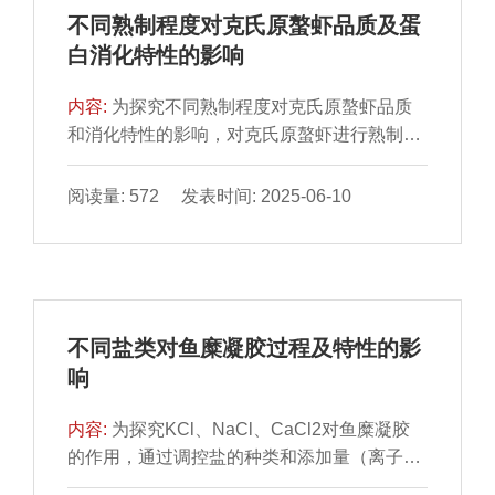
比，ANN-GA模型能够更精确地预测培养基配
不同熟制程度对克氏原螯虾品质及蛋
方对肉葡萄球菌活菌数的影响，误差小且优化
白消化特性的影响
效果更好，最佳培养基配方为葡萄糖3.21
g/L、大豆蛋白胨20.17 g/L、牛肉浸粉20.17
内容:
为探究不同熟制程度对克氏原螯虾品质
g/L、磷酸氢二钾5.63 g/L、氯化钠5.0 g/L、七
和消化特性的影响，对克氏原螯虾进行熟制处
水硫酸镁0.2 g/L。在5 L发酵罐水平小试最大
理，使虾肉中心温度分别达到70、80、90、
活菌数可达1.67×1010 CFU/mL。
100 ℃，通过测定虾肉水分含量、微观结构和
阅读量: 572 发表时间: 2025-06-10
质构特性变化，以及虾肉蛋白羰基含量、巯基
含量、表面疏水性、二级结构及蛋白消化率
等，筛选较佳的虾肉熟制程度。结果表明，随
着虾肉中心温度的升高，虾肉肌纤维束间隙增
大、表面疏水性增加、水分流失加剧、硬度增
不同盐类对鱼糜凝胶过程及特性的影
大并失去弹性，品质下降。虾肉中心温度上升
响
导致虾肉蛋白氧化程度升高，羰基含量显著升
高（P＜0.05），在虾肉中心温度100 ℃时达
内容:
为探究KCl、NaCl、CaCl2对鱼糜凝胶
到3.569 nmol/mg，巯基含量显著降低（P＜
的作用，通过调控盐的种类和添加量（离子强
0.05）。蛋白质氧化会诱导蛋白质交联和聚
度）分析添加不同盐类对鱼糜凝胶的影响。结
集，蛋白质适度氧化有利于提高蛋白消化率。