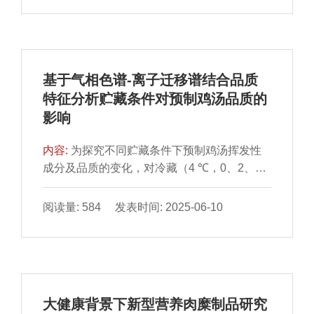
辅助蛋白酶处理有助于增加牛肉干风味物质种
substances，TBARS）值、过氧化值、pH值
类与含量。
和感官品质进行测定，探究不同包装方式对固
始鸭块在贮藏过程中的影响，并以贮藏过程中
TBARS值、过氧化值、pH值的变化建立贮藏
基于气相色谱-离子迁移谱结合品质
动力学模型并探讨三者之间的相关性，进一步
特征分析贮藏条件对预制鸡汤品质的
分析固始鸭块贮藏期间品质变化趋势。结果表
影响
明：贮藏期间，对照组贮藏4 d时出现腐败变
质，TBARS值和过氧化值分别达到2.56
内容:
为探究不同贮藏条件下预制鸡汤挥发性
mg/100 g、38.64 mmol/kg；真空铝箔袋包装
成分及品质的变化，对冷藏（4 ℃，0、2、
组贮藏至12 d时，TBARS值和过氧化值分别
4、6 d）和常温（（25±1）℃，0、12、24、
达到0.79 mg/100 g、89.9 mmol/kg，能够有效
36 h）贮藏的预制鸡汤进行亚硝酸盐含量、过
抑制鸭块脂质氧化速率，pH值为6.82，硬度为
阅读量: 584 发表时间: 2025-06-10
氧化值、脂肪酸含量、氨基酸态氮含量、微生
26.64 N，弹性为2.75 mm，品质较好；以
物、感官品质、气味测定，并采用气相色谱-离
TBARS值、过氧化值和pH值建立Gauss动力
子迁移谱（gas chromatography-ion mobility
学模型，3 种模型的决定系数（R2）分别为
spectrometry，GC-IMS）分析挥发性风味物
0.99、0.99、0.88，鸭块经铝箔袋包装处理后
质。结果表明，随着贮藏时间的延长，预制鸡
在4 ℃条件下可以贮藏12 d以上。鸭块贮藏
大健康背景下新型营养肉糜制品研究
汤的感官评分、氨基酸态氮含量逐渐下降，亚
中，不同包装材料对鸭块贮藏品质影响很大，