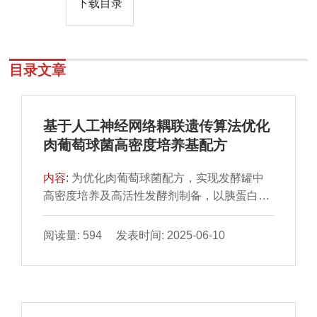
下载目录
目录文章
基于人工神经网络耦联遗传算法优化
肉葡萄球菌高密度培养基配方
内容:
为优化肉葡萄球菌配方，实现发酵罐中
高密度培养及高活性发酵剂制备，以胰蛋白胨
大豆肉汤培养基为基础培养基，采用单因素试
验与Box-Behnken响应面试验优化培养基配
阅读量: 594 发表时间: 2025-06-10
方，并构建人工神经网络-遗传算法（artificial
neural network-genetic algorithm，ANN-
GA）模型。结果表明，氮源是影响肉葡萄球
菌活菌数的最重要因素。与响应面优化模型相