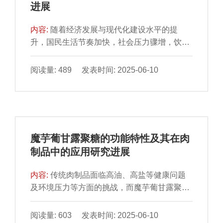
进展
硝酸盐含量呈现先升后降的趋势，人参鸡汤于
真空铝箔袋包装能更有效地延缓鸭块的品质劣
常温贮藏12 h达到峰值（8.33±0.04）mg/kg、
变。
内容:
随着经济发展与现代化建设水平的提
冷藏4 d达到峰值（4.46±0.58）mg/kg，猪肚
升，国民生活节奏加快，社会压力骤增，饮食
鸡汤于常温贮藏24 h达到峰值（5.93±0.98）
结构不合理、久坐及缺乏运动等导致肥胖、高
mg/kg、冷藏6d达到峰值（4.36±0.17）
血压等慢性病趋于年轻化，居民营养健康需求
阅读量: 489 发表时间: 2025-06-10
mg/kg，均未超过GB 2760—2014《食品安全
越来越受到各界的广泛关注，适合现代人群的
国家标准 食品添加剂使用标准》限量标准
新型营养健康食品的开发成为研究热点。本文
（30 mg/kg）。过氧化值、脂肪酸种类逐渐上
聚焦肉糜制品，针对不同群体口感、风味、品
升。通过GC-IMS从冷藏和常温贮藏的2 种预
质、营养等不同需求，从加工工艺（超声处
制鸡汤中鉴定出41 种挥发性成分，其中9 种醇
理、高压处理、热处理、破碎处理、添加亲水
类、6 种酮类、11 种醛类、5 种酯类、10 种
魔芋葡甘露聚糖的功能特性及其在肉
胶体）和功能性（低盐、低脂、低糖、低胆固
其他成分，聚类分析发现，常温贮藏36 h后鸡
制品中的应用研究进展
醇、高膳食纤维、营养素强化）方面对新型营
汤挥发性成分变化明显。(E)-2-辛醛、2-甲基
养肉糜制品研发现状进行分析讨论，并对其发
丙醇、乙酸丙酯、苯甲醛、(E)-2-戊醛等刺激
内容:
传统肉制品面临高油、高盐等健康问题
展前景进行展望，以期为新型营养肉制品开发
性气味成分可作为预制鸡汤贮藏期间腐败变质
及环境压力等方面的挑战，而魔芋葡甘露聚糖
提供理论参考。
的标志物。
（konjac glucomannan，KGM）作为一种天
然多糖类食品添加剂，凭借其优良的特性在新
阅读量: 603 发表时间: 2025-06-10