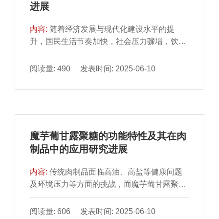
进展
硝酸盐含量呈现先升后降的趋势，人参鸡汤于
真空铝箔袋包装能更有效地延缓鸭块的品质劣
常温贮藏12 h达到峰值（8.33±0.04）mg/kg、
变。
内容:
随着经济发展与现代化建设水平的提
冷藏4 d达到峰值（4.46±0.58）mg/kg，猪肚
升，国民生活节奏加快，社会压力骤增，饮食
鸡汤于常温贮藏24 h达到峰值（5.93±0.98）
结构不合理、久坐及缺乏运动等导致肥胖、高
mg/kg、冷藏6d达到峰值（4.36±0.17）
血压等慢性病趋于年轻化，居民营养健康需求
阅读量: 490 发表时间: 2025-06-10
mg/kg，均未超过GB 2760—2014《食品安全
越来越受到各界的广泛关注，适合现代人群的
国家标准 食品添加剂使用标准》限量标准
新型营养健康食品的开发成为研究热点。本文
（30 mg/kg）。过氧化值、脂肪酸种类逐渐上
聚焦肉糜制品，针对不同群体口感、风味、品
升。通过GC-IMS从冷藏和常温贮藏的2 种预
质、营养等不同需求，从加工工艺（超声处
制鸡汤中鉴定出41 种挥发性成分，其中9 种醇
理、高压处理、热处理、破碎处理、添加亲水
类、6 种酮类、11 种醛类、5 种酯类、10 种
魔芋葡甘露聚糖的功能特性及其在肉
胶体）和功能性（低盐、低脂、低糖、低胆固
其他成分，聚类分析发现，常温贮藏36 h后鸡
制品中的应用研究进展
醇、高膳食纤维、营养素强化）方面对新型营
汤挥发性成分变化明显。(E)-2-辛醛、2-甲基
养肉糜制品研发现状进行分析讨论，并对其发
丙醇、乙酸丙酯、苯甲醛、(E)-2-戊醛等刺激
内容:
传统肉制品面临高油、高盐等健康问题
展前景进行展望，以期为新型营养肉制品开发
性气味成分可作为预制鸡汤贮藏期间腐败变质
及环境压力等方面的挑战，而魔芋葡甘露聚糖
提供理论参考。
的标志物。
（konjac glucomannan，KGM）作为一种天
然多糖类食品添加剂，凭借其优良的特性在新
阅读量: 606 发表时间: 2025-06-10