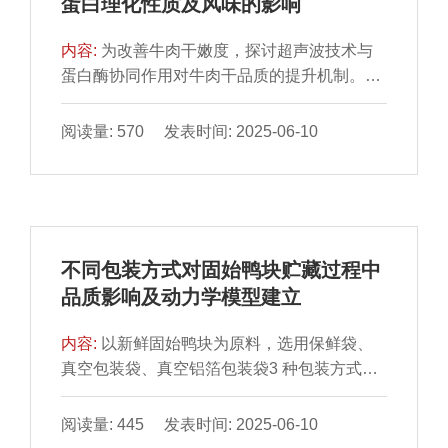
蛋白理化性质及风味的影响
鲜味氨基酸含量呈先增加后降低趋势，成熟1
食品工业中调整鱼糜凝胶特性及探索盐替代配
d时，肌苷酸含量和等效鲜味浓度最高，分别
方提供参考。
内容:
为改善牛肉干嫩度，探讨超声波技术与
为172.12、8.35 mg/100 g，甜味和苦味氨基
蛋白酶协同作用对牛肉干品质的提升机制。牛
酸含量于成熟12 h时最高。因此，湿法成熟1 d
肉干样品制备最佳工艺为：复合蛋白酶缓冲液
的猪肉熟制后风味最佳。
（木瓜蛋白酶、菠萝蛋白酶质量比1∶2）添加
阅读量: 570 发表时间: 2025-06-10
量为牛肉质量的0.04%，经600 W、40 kHz超
声30 min后，于51 ℃嫩化3.1 h。结果表明，
相较于空白组，超声辅助蛋白酶处理促使牛肉
干肌原纤维蛋白溶解度显著提升，肌原纤维小
片化指数显著提高213.27%（P＜0.05），表
不同包装方式对固始鸭块贮藏过程中
面疏水性和牛肉干微观结构得到明显改善。这
品质影响及动力学模型建立
些变化揭示了超声波处理能有效破坏牛肉的肌
原纤维结构，降低蛋白质结构的稳定性。另
内容:
以新鲜固始鸭块为原料，选用保鲜袋、
外，通过气相色谱-质谱联用技术鉴定出45 种
真空包装袋、真空铝箔包装袋3 种包装方式，
挥发性风味物质，包括11 种醇类、5 种醛类、
置于4 ℃条件下进行贮藏，通过每2 d对固始鸭
17 种烃类、5 种酮类、1 种酚类、2 种酯类、
块贮藏过程中的质构特性、汁液流失率、硫代
阅读量: 445 发表时间: 2025-06-10
1 种酸类、2 种醚类、1 种其他物质，超声波
巴比妥酸反应物（thiobarbituric acid reactive