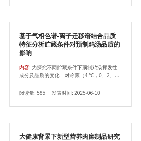
辅助蛋白酶处理有助于增加牛肉干风味物质种
substances，TBARS）值、过氧化值、pH值
类与含量。
和感官品质进行测定，探究不同包装方式对固
始鸭块在贮藏过程中的影响，并以贮藏过程中
TBARS值、过氧化值、pH值的变化建立贮藏
基于气相色谱-离子迁移谱结合品质
动力学模型并探讨三者之间的相关性，进一步
特征分析贮藏条件对预制鸡汤品质的
分析固始鸭块贮藏期间品质变化趋势。结果表
影响
明：贮藏期间，对照组贮藏4 d时出现腐败变
质，TBARS值和过氧化值分别达到2.56
内容:
为探究不同贮藏条件下预制鸡汤挥发性
mg/100 g、38.64 mmol/kg；真空铝箔袋包装
成分及品质的变化，对冷藏（4 ℃，0、2、
组贮藏至12 d时，TBARS值和过氧化值分别
4、6 d）和常温（（25±1）℃，0、12、24、
达到0.79 mg/100 g、89.9 mmol/kg，能够有效
36 h）贮藏的预制鸡汤进行亚硝酸盐含量、过
抑制鸭块脂质氧化速率，pH值为6.82，硬度为
阅读量: 585 发表时间: 2025-06-10
氧化值、脂肪酸含量、氨基酸态氮含量、微生
26.64 N，弹性为2.75 mm，品质较好；以
物、感官品质、气味测定，并采用气相色谱-离
TBARS值、过氧化值和pH值建立Gauss动力
子迁移谱（gas chromatography-ion mobility
学模型，3 种模型的决定系数（R2）分别为
spectrometry，GC-IMS）分析挥发性风味物
0.99、0.99、0.88，鸭块经铝箔袋包装处理后
质。结果表明，随着贮藏时间的延长，预制鸡
在4 ℃条件下可以贮藏12 d以上。鸭块贮藏
大健康背景下新型营养肉糜制品研究
汤的感官评分、氨基酸态氮含量逐渐下降，亚
中，不同包装材料对鸭块贮藏品质影响很大，