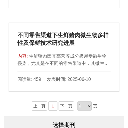
型肉制品改良加工领域拥有广阔的应用前景。
本文以KGM的分子结构为切入点，分析KGM
的持水性、凝胶性、乳化稳定性等功能特性，
并基于功能特性探讨其对肉制品的影响及作用
机理，包括改善肉制品质地与凝胶强度、降低
不同零售渠道下生鲜猪肉微生物多样
其脂肪含量与热量、影响消化与吸收。此外，
性及保鲜技术研究进展
还对其在新型人造肉制品中的应用进行了简要
的介绍与讨论。最后，总结并展望未来可能的
内容:
生鲜猪肉因其高营养成分极易受微生物
研究方向，以期为进一步开发KGM的应用潜力
侵染，尤其是在不同的零售渠道中，其微生物
及推动肉制品行业可持续发展提供理论基础与
多样性及丰度均表现出一定差异。本文系统介
启发。
绍微生物多样性分析方法（平板培养法、高通
阅读量: 459 发表时间: 2025-06-10
量测序技术、聚合酶链式反应-变性梯度凝胶电
泳、实时荧光定量聚合酶链式反应和宏基因组
学）；深入分析传统零售市场、现代零售渠道
上一页
1
下一页
页
和电子商务平台3 种零售渠道下生鲜猪肉微生
物多样性（优势菌群、病原菌污染率、耐药基
因等）及其影响因素（温度、卫生条件、供应
选择期刊
商规模等）；综合阐述生鲜猪肉保鲜技术（包