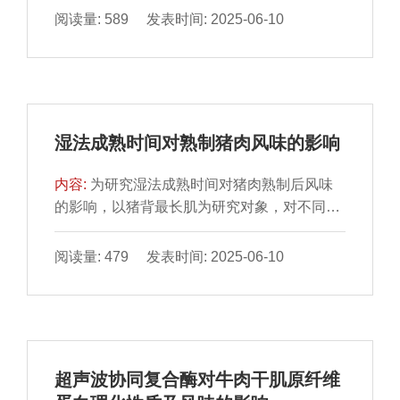
果表明：相较于CaCl2，添加KCl、NaCl能更
阅读量: 589 发表时间: 2025-06-10
虾肉中心温度90 ℃时，蛋白质消化率达到最
好地改善鱼糜凝胶的性质。随着盐添加量的提
大值（61.73%），中心温度进一步升高，蛋
高，KCl、NaCl、CaCl2均能提升鱼糜凝胶强
白消化率降低。综上所述，不同熟制程度对虾
度、持水性和质构特性，但当CaCl2质量分数
肉蛋白氧化及消化特性有显著影响，虾肉中心
超过1.89%时，这些性质均有所降低。添加
温度90 ℃时，其蛋白氧化程度适中且体外消
KCl、NaCl、CaCl2鱼糜凝胶的储能模量分别
化效果较佳，硬度和弹性适宜，能够较大程度
湿法成熟时间对熟制猪肉风味的影响
在质量分数2.55%、5%、1.89%时达最大值。
维持虾肉品质。
K＋、Na＋促使鱼糜凝胶蛋白中的α-螺旋向β-
内容:
为研究湿法成熟时间对猪肉熟制后风味
折叠转变，而Ca2＋倾向于将α-螺旋转变为无
的影响，以猪背最长肌为研究对象，对不同成
规卷曲和β-转角。当NaCl质量分数为3%时，
熟时间（1、12 h、1、3、5、7、10 d）猪肉
鱼糜凝胶离子键含量最高，而随着盐添加量的
水煮熟制后的风味和滋味物质进行测定。结果
阅读量: 479 发表时间: 2025-06-10
提高，KCl组氢键与离子键含量于质量分数
表明，不同成熟时间的熟制猪肉中共鉴定出38
5.09%时达最大值，CaCl2组氢键与离子键含
种挥发性风味物质，总含量呈先增加后降低的
量于质量分数1.27%时达最大值，随后呈下降
趋势，其中醛类物质于成熟1 d时含量最高，
趋势，且KCl、NaCl组疏水相互作用含量整体
为2 163.50 μg/kg；己醛、庚醛、辛醛、壬醛
高于CaCl2组。KCl、NaCl组鱼糜凝胶中不易
等醛类物质和1-辛稀-3-醇是关键的呈香物质。
流动水相对含量均高于CaCl2组，表明KCl、
超声波协同复合酶对牛肉干肌原纤维
随着成熟时间的延长，熟制猪肉呈味核苷酸和
NaCl组鱼糜凝胶网络保水性更强。本研究可为