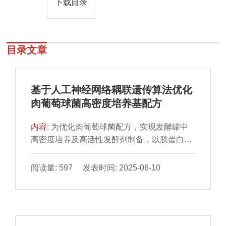
下载目录
目录文章
基于人工神经网络耦联遗传算法优化
肉葡萄球菌高密度培养基配方
内容:
为优化肉葡萄球菌配方，实现发酵罐中
高密度培养及高活性发酵剂制备，以胰蛋白胨
大豆肉汤培养基为基础培养基，采用单因素试
验与Box-Behnken响应面试验优化培养基配
阅读量: 597 发表时间: 2025-06-10
方，并构建人工神经网络-遗传算法（artificial
neural network-genetic algorithm，ANN-
GA）模型。结果表明，氮源是影响肉葡萄球
菌活菌数的最重要因素。与响应面优化模型相