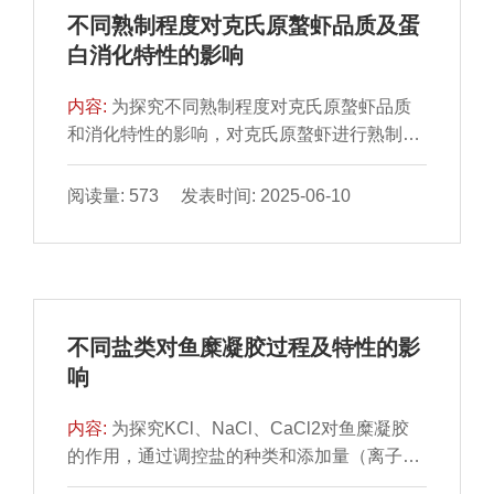
比，ANN-GA模型能够更精确地预测培养基配
不同熟制程度对克氏原螯虾品质及蛋
方对肉葡萄球菌活菌数的影响，误差小且优化
白消化特性的影响
效果更好，最佳培养基配方为葡萄糖3.21
g/L、大豆蛋白胨20.17 g/L、牛肉浸粉20.17
内容:
为探究不同熟制程度对克氏原螯虾品质
g/L、磷酸氢二钾5.63 g/L、氯化钠5.0 g/L、七
和消化特性的影响，对克氏原螯虾进行熟制处
水硫酸镁0.2 g/L。在5 L发酵罐水平小试最大
理，使虾肉中心温度分别达到70、80、90、
活菌数可达1.67×1010 CFU/mL。
100 ℃，通过测定虾肉水分含量、微观结构和
阅读量: 573 发表时间: 2025-06-10
质构特性变化，以及虾肉蛋白羰基含量、巯基
含量、表面疏水性、二级结构及蛋白消化率
等，筛选较佳的虾肉熟制程度。结果表明，随
着虾肉中心温度的升高，虾肉肌纤维束间隙增
大、表面疏水性增加、水分流失加剧、硬度增
不同盐类对鱼糜凝胶过程及特性的影
大并失去弹性，品质下降。虾肉中心温度上升
响
导致虾肉蛋白氧化程度升高，羰基含量显著升
高（P＜0.05），在虾肉中心温度100 ℃时达
内容:
为探究KCl、NaCl、CaCl2对鱼糜凝胶
到3.569 nmol/mg，巯基含量显著降低（P＜
的作用，通过调控盐的种类和添加量（离子强
0.05）。蛋白质氧化会诱导蛋白质交联和聚
度）分析添加不同盐类对鱼糜凝胶的影响。结
集，蛋白质适度氧化有利于提高蛋白消化率。